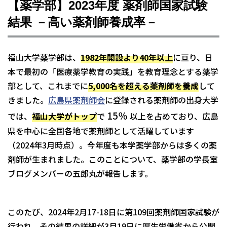
【薬学部】2023年度 薬剤師国家試験
結果 －高い薬剤師養成率－
福山大学薬学部は、
1982年開設より40年以上
に亘り、日
本で最初の「医療薬学教育の実践」を教育理念とする薬学
部として、これまでに
5,000名を超える薬剤師を養成
して
きました。
広島県薬剤師会
に登録される薬剤師の出身大学
15％
では、
福山大学がトップ
で
以上を占めており、広島
県を中心に全国各地で薬剤師として活躍しています
（2024年3月時点）。今年度も本学薬学部からは多くの薬
剤師が生まれました。このことについて、薬学部の学長室
ブログメンバーの五郎丸が報告します。
このたび、2024年2月17-18日に第109回薬剤師国家試験が
行われ、その結果の詳細が3月19日に厚生労働省から公開