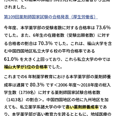
されました。
第109回薬剤師国家試験の合格発表（厚生労働省）
73.6％
今年度、本学薬学部の受験者数に対する合格率は
でした。また、6年生の在籍者数（受験出願者数）に対す
70.3％
る合格者の割合は
でした。これは、福山大学を含
む中国四国地区私立大学６校の平均合格率である
61.0％
を大きく上回っており、これら私立大学の中では
福山大学が1位の合格率
でした。
これまでの6 年制薬学教育における本学薬学部の薬剤師養
80.3％
成率は通算で
です＜2006 年度～2018年度の総入
学生数（1759名）に対する薬剤師国家試験合格者数
（1413名）の割合＞。中国四国地区の他に九州地区を加
えても、私立薬学系諸大学の中で
高い薬剤師養成率
であ
り、本学薬学部が高い教育力を誇るとともに、地域医療の