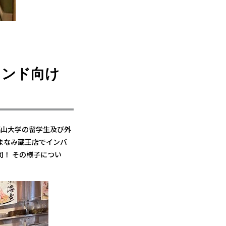
ウンド向け
福山大学の留学生及び外
まなみ蔵王店でインバ
！ その様子につい