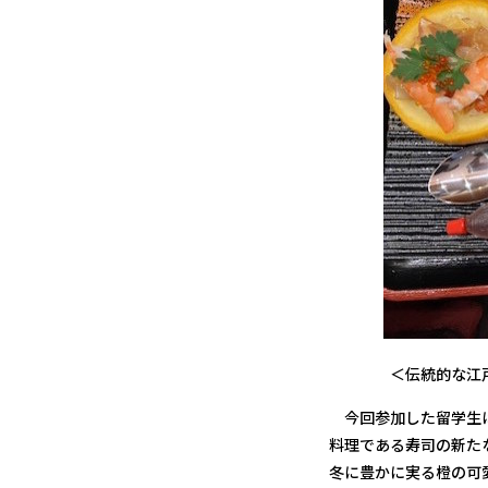
＜伝統的な江戸前寿
今回参加した留学生は
料理である寿司の新た
冬に豊かに実る橙の可