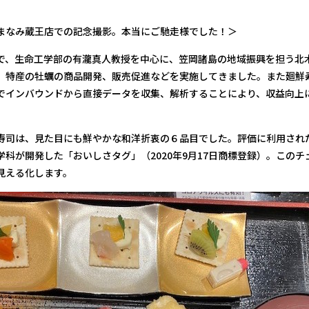
蔵王店での記念撮影。本当にご馳走様でした！＞
、生命工学部の有瀧真人教授を中心に、笠岡諸島の地域振興を担う北
、特産の牡蠣の商品開発、販売促進などを実施してきました。また廻鮮
でインバウンドから直接データを収集、解析することにより、収益向上
司は、見た目にも鮮やかな和洋折衷の６品目でした。評価に利用され
科が開発した「おいしさタグ」（2020年9月17日商標登録）。この
、見える化します。