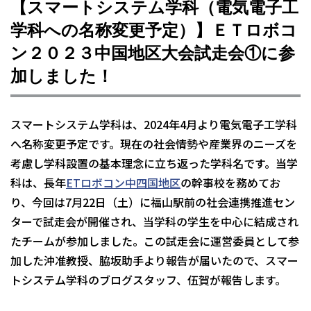
【スマートシステム学科（電気電子工
学科への名称変更予定）】ＥＴロボコ
ン２０２３中国地区大会試走会①に参
加しました！
スマートシステム学科は、2024年4月より電気電子工学科
へ名称変更予定です。現在の社会情勢や産業界のニーズを
考慮し学科設置の基本理念に立ち返った学科名です。当学
科は、長年
ETロボコン中四国地区
の幹事校を務めてお
り、今回は7月22日（土）に福山駅前の社会連携推進セン
ターで試走会が開催され、当学科の学生を中心に結成され
たチームが参加しました。この試走会に運営委員として参
加した沖准教授、脇坂助手より報告が届いたので、スマー
トシステム学科のブログスタッフ、伍賀が報告します。