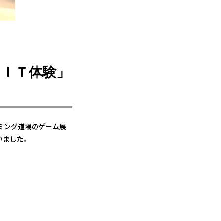
てＩＴ体験」
ミング道場のゲーム展
いました。