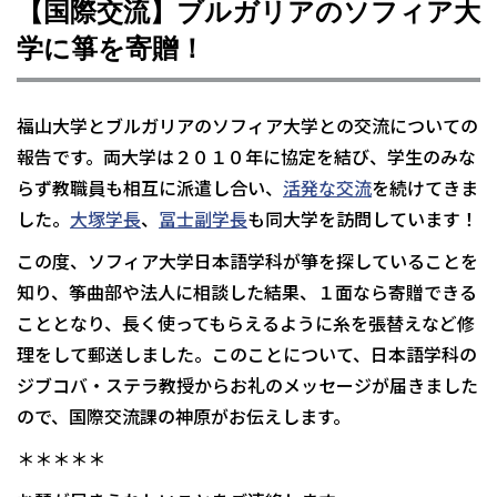
【国際交流】ブルガリアのソフィア大
学に箏を寄贈！
福山大学とブルガリアのソフィア大学との交流についての
報告です。両大学は２０１０年に協定を結び、学生のみな
らず教職員も相互に派遣し合い、
活発な交流
を続けてきま
した。
大塚学長
、
冨士副学長
も同大学を訪問しています！
この度、ソフィア大学日本語学科が箏を探していることを
知り、筝曲部や法人に相談した結果、１面なら寄贈できる
こととなり、長く使ってもらえるように糸を張替えなど修
理をして郵送しました。このことについて、日本語学科の
ジブコバ・ステラ教授からお礼のメッセージが届きました
ので、国際交流課の神原がお伝えします。
＊＊＊＊＊