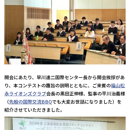
開会にあたり、早川達二国際センター長から開会挨拶があ
り、本コンテストの趣旨の説明とともに、ご来賓の
福山松
永ライオンズクラブ
会長の黒田正伸様、監事の平川治義様
（
先般の国際交流BBQ
でも大変お世話になりました）を
紹介させていただきました。