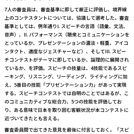
7人の審査員は、審査基準に即して厳正に評価し、境界線
上のコンテスタントについては、協議して選考した。審査
基準としては、例年通りI. スピーチの言語（語彙、文法、
音声）、II. パフォーマンス（聴衆とコミュニケーションを
とっているか、プレゼンテーションの濃淡・軽重、アイコ
ンタクト、適度なジェスチャーなど）、そしてIII. スピー
チコンテストがテーマに即しているか、論理的に展開され
ているか、を評価。スピーチの技量は、4技能であるスピ
ーキング、リスニング、リーディング、ライティングに加
え、5番目の技能「プリゼンテーション力」があって実現
する。スピーチコンテストでは自明のことではあるが、こ
のコミュニカティブな総合力、5つの技能を評価してお
り、ある意味で日本を取り囲む客観状況が本コンテストに
近づいてきたとも言える。
審査委員間で出てきた意見を最後に付言しておく。「スピ