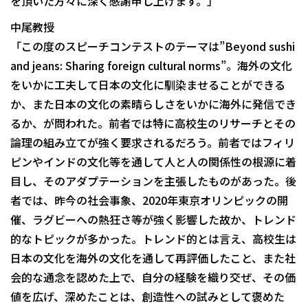
を頂いた方々に深く感謝申し上げます。」
中尾教授
「この度のスピーチコンテストのテーマは”Beyond sushi
and jeans: Sharing foreign cultural norms”。海外の文化
をいかに工夫して日本の文化に馴染ませることができる
か、また日本の文化の素晴らしさをいかに海外に発信でき
るか、が問われた。前者では特に高校生のリサーチとその
論理の組み立てが強く要求されるだろう。前者ではフィリ
ピンやインドの文化等を通して人と人の関係性の根源に着
目し、そのアダプテーションを主張したものがあった。後
者では、昨今の社会事象、2020年東京オリンピックの開
催、ラグビーへの熱狂さ等が強く影響した故か、トレンド
的なトピックが多かった。トレンド的とは言え、高校生は
日本の文化を海外の文化を通して再評価したこと、また社
会的な通念を認めた上で、自分の経験を織り交ぜ、その価
値を広げ、深めたことは、創造性への試みとして褒めた