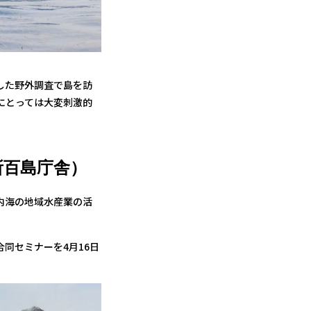
した野外調査で島を訪
にとっては大変刺激的
所百島庁舎）
内海の地域水産業の活
同セミナーを4月16日