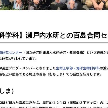
科学科】瀬戸内水研との百島合同セ
物研究センター
（国立研究開発法人水産研究・教育機構）という施設が
た研究が行われています。
学長室ブログ・メンバーとなりました
生命工学部・海洋生物科学科
の渡
最も近い離島である尾道市百島（ももしま）での話題を紹介します。
しま）
ロほど離れた海域に浮かぶ、周囲約１２キロ（面積約３平方キロ）の小