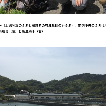
ー（上記写真の８名と撮影者の有瀧教授の計９名）。前列中央の２名は
術職員（左）と黒澤助手（右）