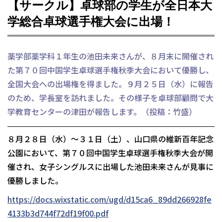
【サークル】卓球部の学生が全日本大
学総合卓球選手権大会に出場！
薬学部薬学科１年生の池田未来さんが、８月末に開催され
た第７０回中国学生卓球選手権秋季大会において優勝し、
全国大会への出場権を得ました。９月２５日（水）に報告
のため、学長室を訪れました。その様子を卓球部顧問で大
学教育センターの津田が報告します。（投稿：竹盛）
８月２８日（水）～３１日（土）、山口県の維新百年記念
公園において、第７０回中国学生卓球選手権秋季大会が開
催され、女子シングルスに出場した池田未来さんが見事に
優勝しました。
https://docs.wixstatic.com/ugd/d15ca6_89dd266928fe
4133b3d744f72df19f00.pdf