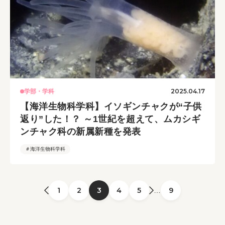
2025.04.17
学部・学科
【海洋生物科学科】イソギンチャクが“子供
返り”した！？ ～1世紀を超えて、ムカシギ
ンチャク科の新属新種を発表
＃海洋生物科学科
1
2
3
4
5
9
…