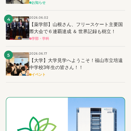
お知らせ
2026.06.02
4
【薬学部】山根さん、フリースケート主要国
際大会で６連覇達成 ＆ 世界記録も樹立！
学部・学科
2026.06.17
5
【大学】大学見学へようこそ！福山市立培遠
中学校3年生の皆さん！！
イベント