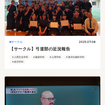
2025.07.08
サークル
【サークル】弓道部の近況報告
＃人間文化学科
＃建築学科
＃心理学科
＃海洋生物科学科
＃経済学科