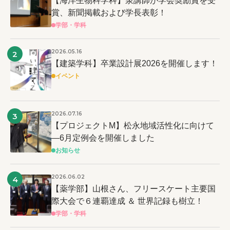
【海洋生物科学科】泉講師が学会奨励賞を受
賞、新聞掲載および学長表彰！
学部・学科
2026.05.16
2
【建築学科】卒業設計展2026を開催します！
イベント
2026.07.16
3
【プロジェクトM】松永地域活性化に向けて
―6月定例会を開催しました
お知らせ
2026.06.02
4
【薬学部】山根さん、フリースケート主要国
際大会で６連覇達成 ＆ 世界記録も樹立！
学部・学科