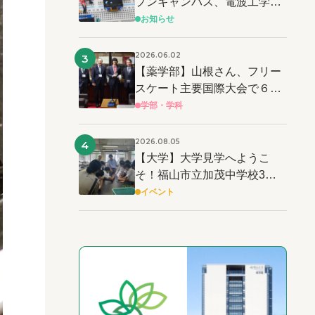
プンキャンパス、電波工学と
電子工作を体験しよう
お知らせ
2026.06.02
3
【薬学部】山根さん、フリー
スケート主要国際大会で６連
覇達成 ＆ 世界記録も樹立！
学部・学科
2026.08.05
4
【大学】大学見学へようこ
そ！福山市立加茂中学校3年
生の皆さん！！
イベント