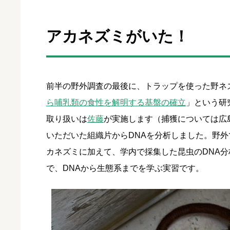
アカネズミがいた！
前半の野外調査の最後に、トラップを使った野ネ
ら哺乳類の食性を解明する基盤の確立
」という研
取り扱いは
佐藤
が実施します（捕獲については広
いただいた組織片からDNAを分析しました。野
カネズミに加えて、学内で採集した昆虫のDNA
で、DNAから生態系までを学ぶ実習です。