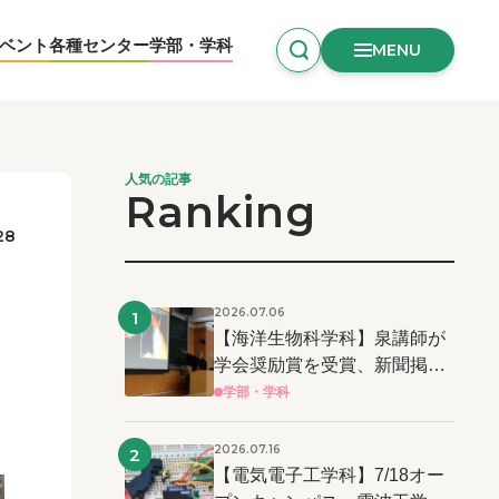
ベント
各種センター
学部・学科
MENU
人気の記事
Ranking
28
2026.07.06
1
【海洋生物科学科】泉講師が
学会奨励賞を受賞、新聞掲載
および学長表彰！
学部・学科
2026.07.16
2
【電気電子工学科】7/18オー