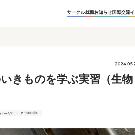
サークル
就職
お知らせ
国際交流
イ
2024.05.
のいきものを学ぶ実習（生物
育をみんなに
＃生物科学科