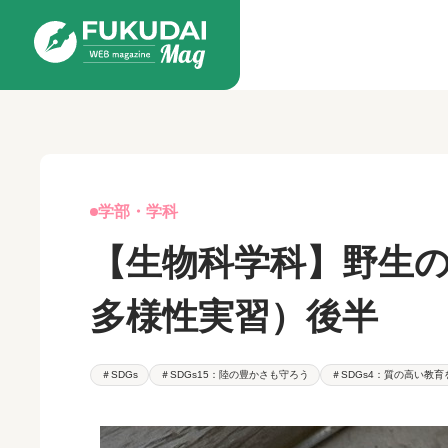
学部・学科
【生物科学科】野生
多様性実習）後半
＃SDGs
＃SDGs15：陸の豊かさも守ろう
＃SDGs4：質の高い教