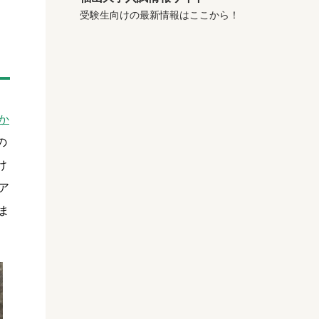
受験生向けの最新情報はここから！
か
の
け
ア
ま