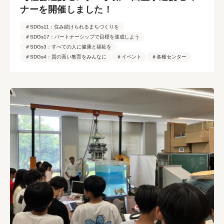
ナーを開催しました！
＃SDGs11：住み続けられるまちづくりを
＃SDGs17：パートナーシップで目標を達成しよう
＃SDGs3：すべての人に健康と福祉を
＃SDGs4：質の高い教育をみんなに
＃イベント
＃各種センター