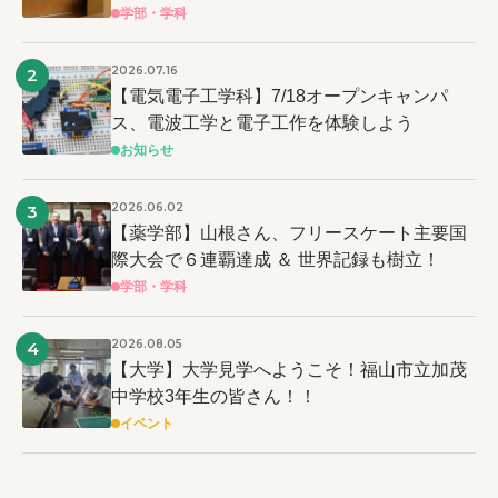
学部・学科
2026.07.16
2
【電気電子工学科】7/18オープンキャンパ
ス、電波工学と電子工作を体験しよう
お知らせ
2026.06.02
3
【薬学部】山根さん、フリースケート主要国
際大会で６連覇達成 ＆ 世界記録も樹立！
学部・学科
2026.08.05
4
【大学】大学見学へようこそ！福山市立加茂
中学校3年生の皆さん！！
イベント