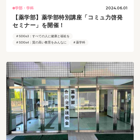
2024.06.01
学部・学科
【薬学部】薬学部特別講座「コミュ力啓発
セミナー」を開催！
＃SDGs3：すべての人に健康と福祉を
＃SDGs4：質の高い教育をみんなに
＃薬学科