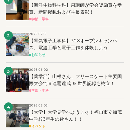
【海洋生物科学科】泉講師が学会奨励賞を受
賞、新聞掲載および学長表彰！
学部・学科
2026.07.16
2
【電気電子工学科】7/18オープンキャンパ
ス、電波工学と電子工作を体験しよう
お知らせ
2026.06.02
3
【薬学部】山根さん、フリースケート主要国
際大会で６連覇達成 ＆ 世界記録も樹立！
学部・学科
2026.08.05
4
【大学】大学見学へようこそ！福山市立加茂
中学校3年生の皆さん！！
イベント