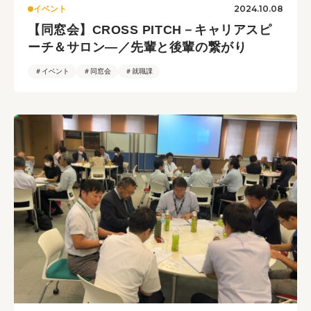
2024.10.08
イベント
【同窓会】CROSS PITCH－キャリアスピ
ーチ＆サロン―／先輩と後輩の繋がり
＃イベント
＃同窓会
＃就職課