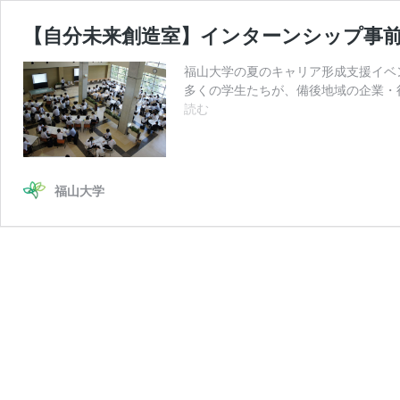
【自分未来創造室】インターンシップ事
福山大学の夏のキャリア形成支援イベン
多くの学生たちが、備後地域の企業・行政
【自
読む
分
未
来
創
福山大学
造
室】
イ
ン
タ
ー
ン
シ
ッ
プ
事