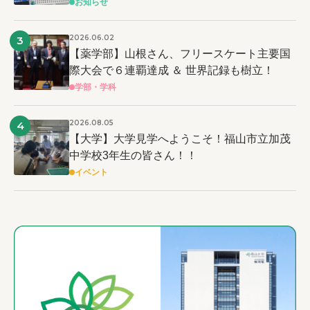
お知らせ
2026.06.02
3
【薬学部】山根さん、フリースケート主要国
際大会で６連覇達成 ＆ 世界記録も樹立！
学部・学科
2026.08.05
4
【大学】大学見学へようこそ！福山市立加茂
中学校3年生の皆さん！！
イベント