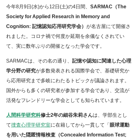
今年8月9日(水)から12日(土)の4日間、
SARMAC（The
Society for Applied Research in Memory and
Cognition: 記憶認知応用研究学会）
が名古屋にて開催さ
れました。コロナ禍で何度か延期を余儀なくされてい
て、実に数年ぶりの開催となった学会です。
SARMACは、その名の通り、
記憶や認知に関連した心理
学分野の研究
が多数発表される国際学会で、基礎研究か
ら応用研究まで多岐にわたるトピックが議論されます。
国外からも多くの研究者が参加する学会であり、交流が
活発なフレンドリーな学会としても知られています。
人間科学研究科
修士2年の細谷朱莉さん
は、学部生とし
て
捜査心理学研究室
に在籍してから一貫して「
眼球運動
を用いた隠匿情報検査（Concealed Information Test;