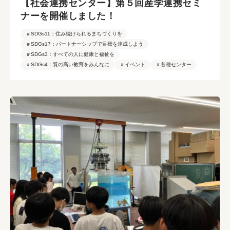
【社会連携センター】第５回産学連携セミ
ナーを開催しました！
＃SDGs11：住み続けられるまちづくりを
＃SDGs17：パートナーシップで目標を達成しよう
＃SDGs3：すべての人に健康と福祉を
＃SDGs4：質の高い教育をみんなに
＃イベント
＃各種センター