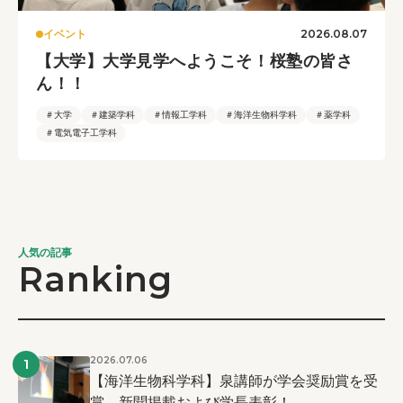
2026.08.07
イベント
【大学】大学見学へようこそ！桜塾の皆さ
ん！！
＃大学
＃建築学科
＃情報工学科
＃海洋生物科学科
＃薬学科
＃電気電子工学科
人気の記事
Ranking
2026.07.06
1
【海洋生物科学科】泉講師が学会奨励賞を受
賞、新聞掲載および学長表彰！