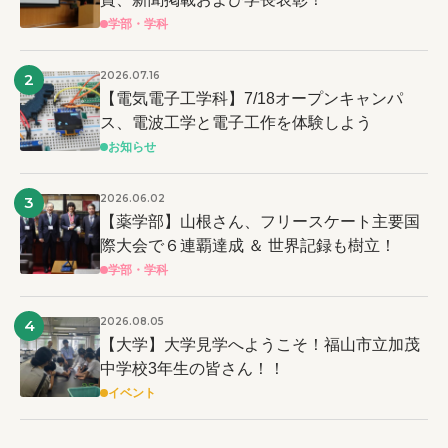
学部・学科
2026.07.16
2
【電気電子工学科】7/18オープンキャンパ
ス、電波工学と電子工作を体験しよう
お知らせ
2026.06.02
3
【薬学部】山根さん、フリースケート主要国
際大会で６連覇達成 ＆ 世界記録も樹立！
学部・学科
2026.08.05
4
【大学】大学見学へようこそ！福山市立加茂
中学校3年生の皆さん！！
イベント