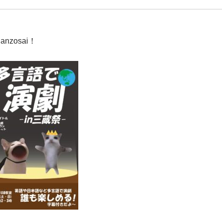
 Sanzosai！