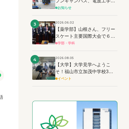
プンキャンパス、電波工学と
電子工作を体験しよう
お知らせ
2026.06.02
3
【薬学部】山根さん、フリー
スケート主要国際大会で６連
覇達成 ＆ 世界記録も樹立！
学部・学科
2026.08.05
4
【大学】大学見学へようこ
そ！福山市立加茂中学校3年
生の皆さん！！
イベント
語