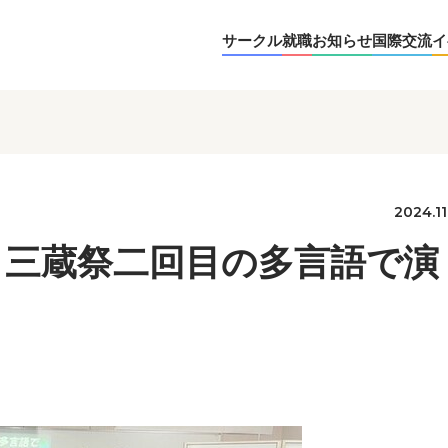
サークル
就職
お知らせ
国際交流
イ
2024.11
】三蔵祭二回目の多言語で演