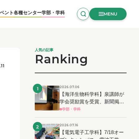
ベント
各種センター
学部・学科
MENU
人気の記事
Ranking
.11
2026.07.06
1
【海洋生物科学科】泉講師が
学会奨励賞を受賞、新聞掲載
および学長表彰！
学部・学科
2026.07.16
2
【電気電子工学科】7/18オー