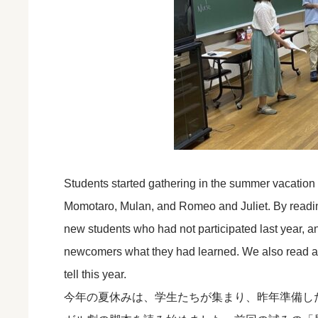
Students started gathering in the summer vacation th
Momotaro, Mulan, and Romeo and Juliet. By reading 
new students who had not participated last year, a
newcomers what they had learned. We also read a 
tell this year.
今年の夏休みは、学生たちが集まり、昨年準備し