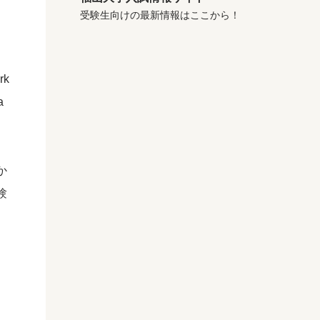
受験生向けの最新情報はここから！
rk
a
か
験