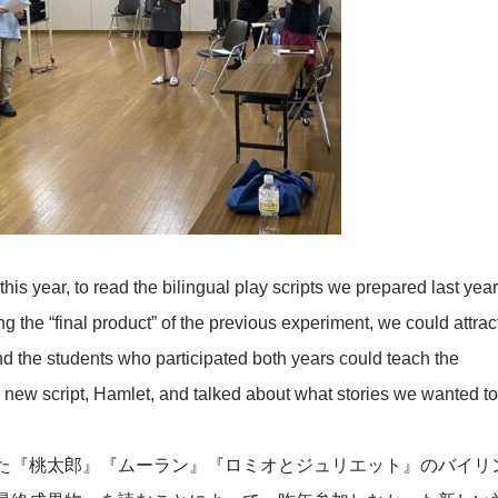
is year, to read the bilingual play scripts we prepared last year
the “final product” of the previous experiment, we could attrac
nd the students who participated both years could teach the
new script, Hamlet, and talked about what stories we wanted to
た『桃太郎』『ムーラン』『ロミオとジュリエット』のバイリ