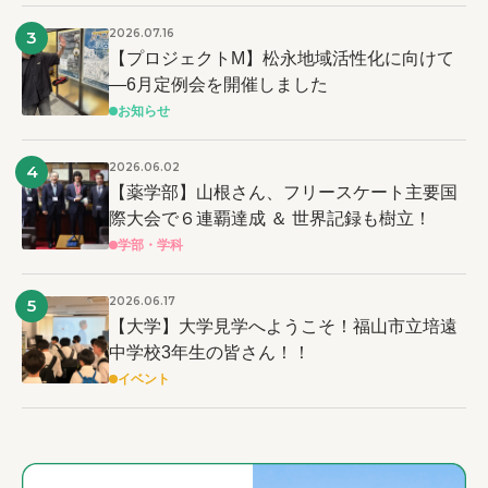
2026.07.16
3
【プロジェクトM】松永地域活性化に向けて
―6月定例会を開催しました
お知らせ
2026.06.02
4
【薬学部】山根さん、フリースケート主要国
際大会で６連覇達成 ＆ 世界記録も樹立！
学部・学科
2026.06.17
5
【大学】大学見学へようこそ！福山市立培遠
中学校3年生の皆さん！！
イベント