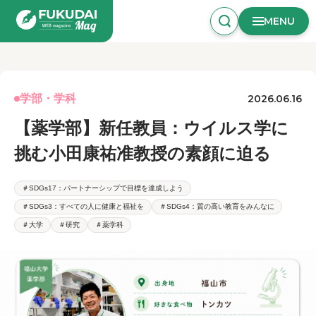
MENU
学部・学科
2026.06.16
【薬学部】新任教員：ウイルス学に
挑む小田康祐准教授の素顔に迫る
＃SDGs17：パートナーシップで目標を達成しよう
＃SDGs3：すべての人に健康と福祉を
＃SDGs4：質の高い教育をみんなに
＃大学
＃研究
＃薬学科