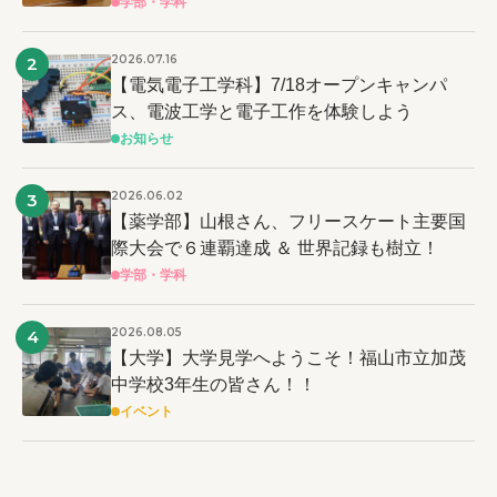
学部・学科
2026.07.16
2
【電気電子工学科】7/18オープンキャンパ
ス、電波工学と電子工作を体験しよう
お知らせ
2026.06.02
3
【薬学部】山根さん、フリースケート主要国
際大会で６連覇達成 ＆ 世界記録も樹立！
学部・学科
2026.08.05
4
【大学】大学見学へようこそ！福山市立加茂
中学校3年生の皆さん！！
イベント