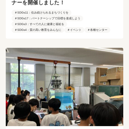
ナーを開催しました！
＃SDGs11：住み続けられるまちづくりを
＃SDGs17：パートナーシップで目標を達成しよう
＃SDGs3：すべての人に健康と福祉を
＃SDGs4：質の高い教育をみんなに
＃イベント
＃各種センター