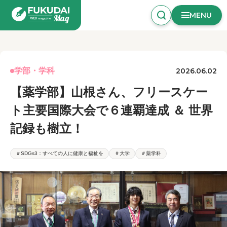
MENU
学部・学科
2026.06.02
【薬学部】山根さん、フリースケー
ト主要国際大会で６連覇達成 ＆ 世界
記録も樹立！
＃SDGs3：すべての人に健康と福祉を
＃大学
＃薬学科