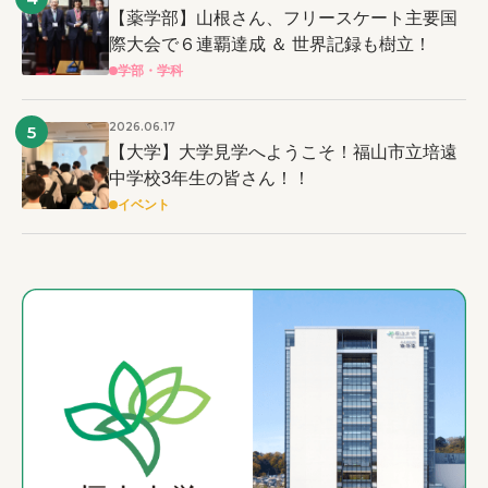
【薬学部】山根さん、フリースケート主要国
際大会で６連覇達成 ＆ 世界記録も樹立！
学部・学科
2026.06.17
5
【大学】大学見学へようこそ！福山市立培遠
中学校3年生の皆さん！！
イベント