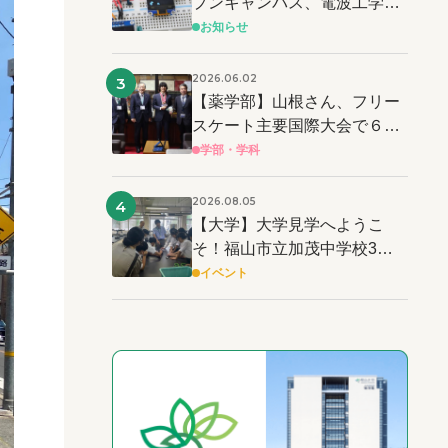
プンキャンパス、電波工学と
電子工作を体験しよう
お知らせ
2026.06.02
3
【薬学部】山根さん、フリー
スケート主要国際大会で６連
覇達成 ＆ 世界記録も樹立！
学部・学科
2026.08.05
4
【大学】大学見学へようこ
そ！福山市立加茂中学校3年
生の皆さん！！
イベント