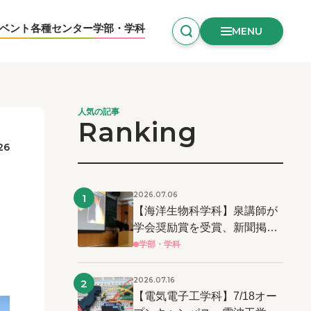
ベント
各種センター
学部・学科
MENU
人気の記事
Ranking
26
2026.07.06
1
【海洋生物科学科】泉講師が
学会奨励賞を受賞、新聞掲載
および学長表彰！
学部・学科
2026.07.16
2
【電気電子工学科】7/18オー