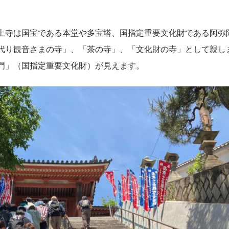
土寺は国宝である本堂や多宝塔、国指定重要文化財である阿弥
代り観音さまの寺」、「茶の寺」、「文化財の寺」として親し
門」（国指定重要文化財）が見えます。