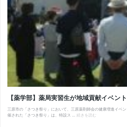
【薬学部】薬局実習生が地域貢献イベン
三原市の「さつき祭り」において、三原薬剤師会の健康増進イベン
【薬
催された「さつき祭り」は、特設ス …
続きを読む
学
部】