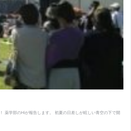
 薬学部のHiが報告します。 初夏の日差しが眩しい青空の下で開