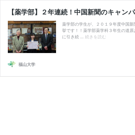
【薬学部】２年連続！中国新聞のキャン
薬学部の学生が、２０１９年度中国新
挙です！！薬学部薬学科３年生の道原
【薬
に引き続 …
続きを読む
学
部】
２
年
福山大学
連
続！
中
国
新
聞
の
キ
ャ
ン
パ